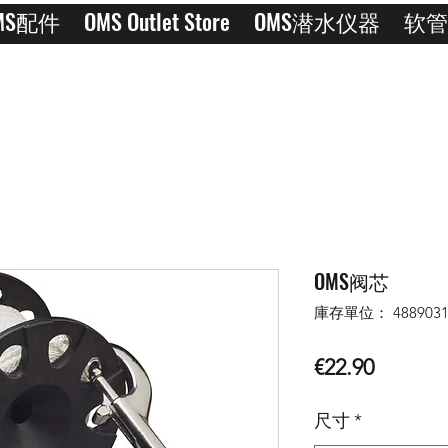
MS配件
OMS Outlet Store
OMS潜水仪器
软管
OMS阀芯
庫存單位： 488903
價
€22.90
格
尺寸
*