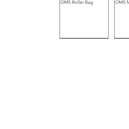
OMS Roller Bag
OMS M
Demo
Demo
OMS潜水商店
拉斯曼斯多弗大街 4 号
15848 比斯科
德国
OMS OTWO
OMS Big Grip Double
OMS Tribe Camo
OMS
OMS Bi
Trockentauchanzug
Ender
Obers
Snap