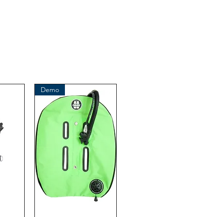
这是品牌 OMS 的原创产品
（海洋管理系统）
进口商：
BtS® Europa AG
克洛斯特霍夫韦格 96
41199 门兴格拉德巴赫
德国
电话 +49 (2166) 675411 - 0
Demo
电子邮件：info@bts-eu.com
网址：www.bts-eu.com