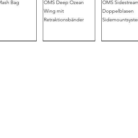
ash Bag
OMS Deep Ozean
OMS Sidestream
Wing mit
Doppelblasen
Retraktionsbänder
Sidemountsyst
Demo
直销店
信息
g Grip Bolt
OMS Slipstream
OMS IQ Lite
OMS IQ Lite CR 
OMS IQ Lite
chenkeltasche
Schrauben Set
performance M
Schraubensatz