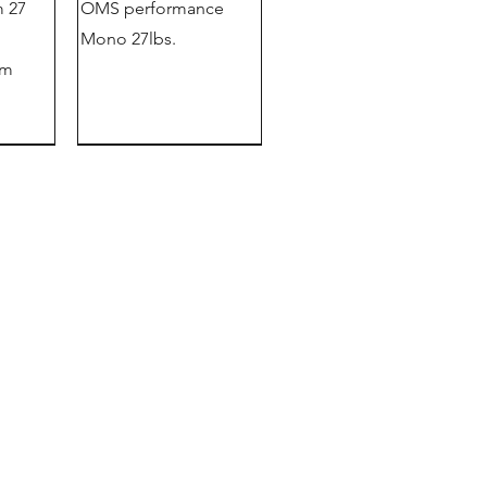
 27
OMS performance
Mono 27lbs.
em
直销店
mit
OMS IQ Lite CR
OMS Tattoo Maske
ono
Vintage
"limited Edition"