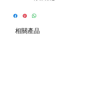
这是品牌 OMS 的原创产品
（海洋管理系统）
进口商：
BtS® Europa AG
相關產品
克洛斯特霍夫韦格 96
41199 门兴格拉德巴赫
德国
Demo
电话 +49 (2166) 675411 - 0
电子邮件：info@bts-eu.com
网址：www.bts-eu.com