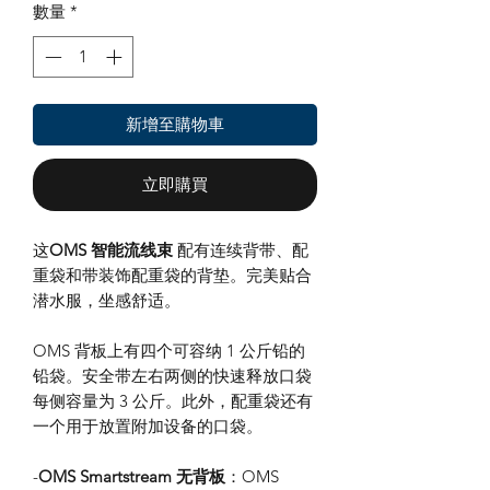
數量
*
新增至購物車
立即購買
这
OMS 智能流线束
配有连续背带、配
重袋和带装饰配重袋的背垫。完美贴合
潜水服，坐感舒适。
OMS 背板上有四个可容纳 1 公斤铅的
铅袋。安全带左右两侧的快速释放口袋
每侧容量为 3 公斤。此外，配重袋还有
一个用于放置附加设备的口袋。
-
OMS Smartstream 无背板
：OMS