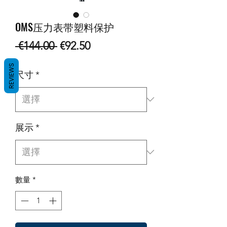
OMS压力表带塑料保护
一
促
 €144.00 
€92.50
般
銷
REVIEWS
尺寸
*
價
價
格
格
展示
*
數量
*