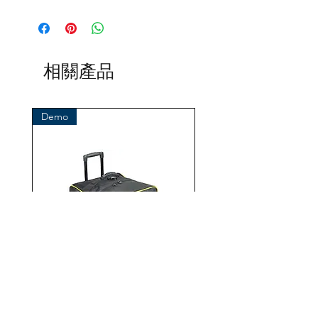
这是品牌 OMS 的原创产品
（海洋管理系统）
进口商：
BtS® Europa AG
相關產品
克洛斯特霍夫韦格 96
41199 门兴格拉德巴赫
德国
Demo
电话 +49 (2166) 675411 - 0
电子邮件：info@bts-eu.com
网址：www.bts-eu.com