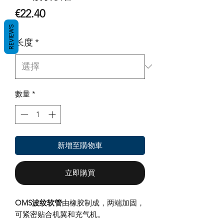
價
€22.40
REVIEWS
格
长度
*
數量
*
新增至購物車
立即購買
OMS波纹软管
由橡胶制成，两端加固，
可紧密贴合机翼和充气机。