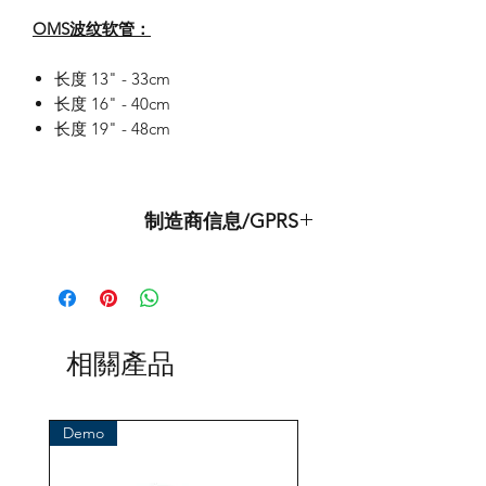
OMS波纹软管：
长度 13" - 33cm
长度 16" - 40cm
长度 19" - 48cm
制造商信息/GPRS
这是品牌 OMS 的原创产品
（海洋管理系统）
进口商：
BtS® Europa AG
相關產品
克洛斯特霍夫韦格 96
41199 门兴格拉德巴赫
德国
Demo
电话 +49 (2166) 675411 - 0
电子邮件：info@bts-eu.com