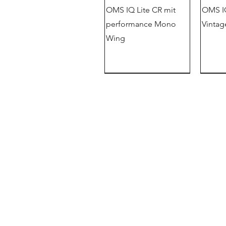
OMS IQ Lite CR mit
OMS IQ
performance Mono
Vintag
Wing
新的
OMS潜水商店
拉斯曼斯多弗大街 4 号
15848 比斯科
德国
OMS IQ Lite
失重潜水 | 完美浮力的
OMS纹身面罩-无框单
OMS T
IQ L