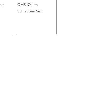
olt
OMS IQ Lite
Schrauben Set
 O 型
HD 手套
失重潜水 | 完美浮力的
DUI T 恤 |朋友别让朋友