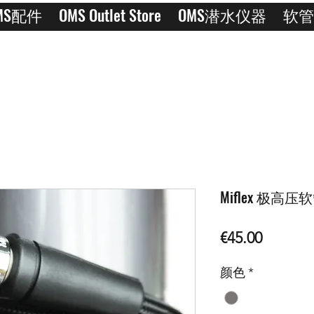
MS配件
OMS Outlet Store
OMS潜水仪器
软管
Miflex 极高压
價
€45.00
格
颜色
*