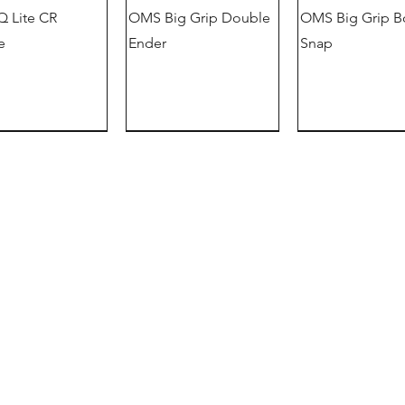
 Lite CR
OMS Big Grip Double
OMS Big Grip B
e
Ender
Snap
德语版
提供
信息
attoo Maske
ite 安全带套装
OMS Tribe Camo
更好的浮力控制概念 |
用于硬件的 OMS
DUI Zip Seal 