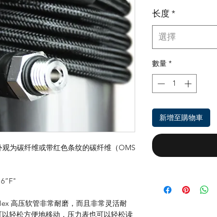
长度
*
選擇
數量
*
新增至購物車
压软管，外观为碳纤维或带红色条纹的碳纤维（OMS
16”F"
flex 高压软管非常耐磨，而且非常灵活耐
可以轻松方便地移动，压力表也可以轻松读