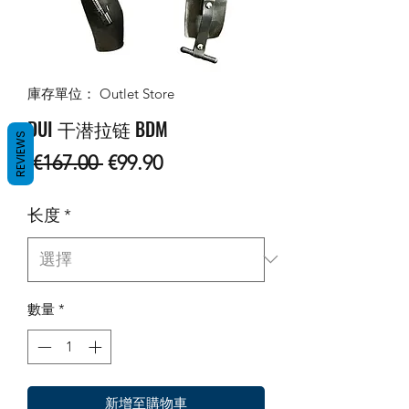
庫存單位： Outlet Store
DUI 干潜拉链 BDM
REVIEWS
一
促
 €167.00 
€99.90
般
銷
长度
*
價
價
格
格
數量
*
新增至購物車